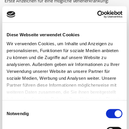
Erste Anzeichen für eine mögliche Venenerkrankung:
Schwellungen oder Schmerzen in den Beinen
müde, schwere Beine
Wadenkrämpfe
Diese Webseite verwendet Cookies
Schwellungen in der Knöchelregion
Wir verwenden Cookies, um Inhalte und Anzeigen zu
unruhige Beine, Spannungsgefühl, Jucken, Kribbeln
personalisieren, Funktionen für soziale Medien anbieten
sichtbar erweiterte Venen an Ober- und
zu können und die Zugriffe auf unsere Website zu
Unterschenkeln
analysieren. Außerdem geben wir Informationen zu Ihrer
Verwendung unserer Website an unsere Partner für
soziale Medien, Werbung und Analysen weiter. Unsere
Partner führen diese Informationen möglicherweise mit
weiteren Daten zusammen, die Sie ihnen bereitgestellt
haben oder die sie im Rahmen Ihrer Nutzung der Dienste
gesammelt haben.
Einwilligungsauswahl
Notwendig