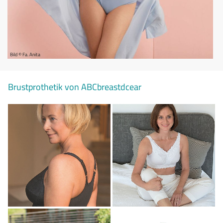
Bild © Fa. Anita
Brustprothetik von ABCbreastdcear