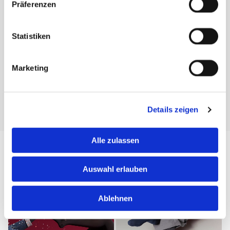
Präferenzen
Statistiken
Marketing
Details zeigen
Foto:
www.medi.de
Alle zulassen
Phlebologie OFA
Auswahl erlauben
Ablehnen